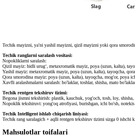
Techik mayizni, ya'ni yashil mayizni, qizil mayizni yoki qora smorodin
Techik ranglarni saralash vositasi:
Nopokliklarni saralash:
Qizil mayiz: hidli urugʻ, metaxromatik mayiz, poya (uzun, kalta), ta
Yashil mayiz: metaxromatik mayiz, poya (uzun, kalta), tayoqcha, qor
Qora smorodina mayiz: poya (uzun, kalta), tayoqcha, mog'or, poya ich
Xavfli aralashmalarni saralash: bo'laklar, toshlar, shisha, mato bo'lakla
Techik rentgen tekshiruv tizimi:
Begona jismni tekshirish: plastik, kauchuk, yog'och, tosh, loy, shisha, 
Nopoklik tekshiruvi: yong'oq atrofiyasi, burishgan, ichi bo'sh, noteki
Techik Intelligent ishlab chiqarish liniyasi:
Techik rang saralagich + aqlli rentgen tekshiruv tizimi sizga 0 ishchi 
Mahsulotlar toifalari