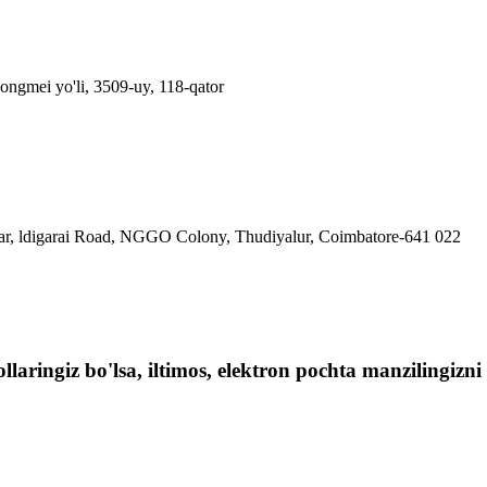
ongmei yo'li, 3509-uy, 118-qator
gar, ldigarai Road, NGGO Colony, Thudiyalur, Coimbatore-641 022
aringiz bo'lsa, iltimos, elektron pochta manzilingizni b