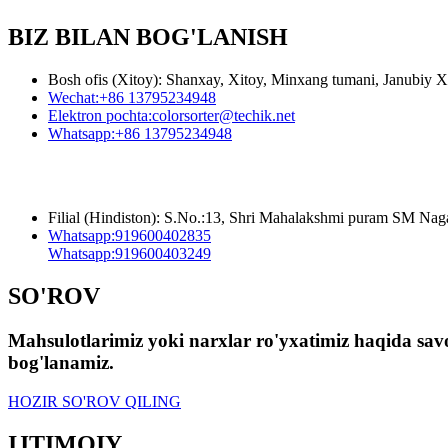
BIZ BILAN BOG'LANISH
Bosh ofis (Xitoy): Shanxay, Xitoy, Minxang tumani, Janubiy X
Wechat:
+86 13795234948
Elektron pochta:
colorsorter@techik.net
Whatsapp:
+86 13795234948
Filial (Hindiston): S.No.:13, Shri Mahalakshmi puram SM Na
Whatsapp:
919600402835
Whatsapp:
919600403249
SO'ROV
Mahsulotlarimiz yoki narxlar ro'yxatimiz haqida savoll
bog'lanamiz.
HOZIR SO'ROV QILING
IJTIMOIY