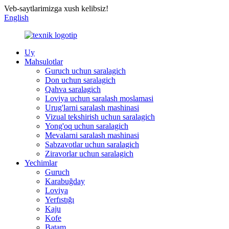
Veb-saytlarimizga xush kelibsiz!
English
Uy
Mahsulotlar
Guruch uchun saralagich
Don uchun saralagich
Qahva saralagich
Loviya uchun saralash moslamasi
Urug'larni saralash mashinasi
Vizual tekshirish uchun saralagich
Yong'oq uchun saralagich
Mevalarni saralash mashinasi
Sabzavotlar uchun saralagich
Ziravorlar uchun saralagich
Yechimlar
Guruch
Karabuğday
Loviya
Yerfıstığı
Kaju
Kofe
Batam