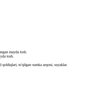
langan mayda tosh.
yda tosh.
od qoldiqlari, to'qilgan sumka arqoni, suyaklar.