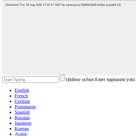
Qidiruv uchun Enter tugmasini yoki
English
French
German
Portuguese
Spanish
Russian
Japanese
Korean
Arabic