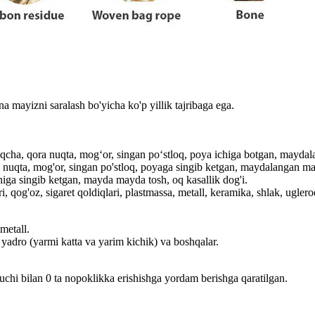
a mayizni saralash bo'yicha ko'p yillik tajribaga ega.
yoqcha, qora nuqta, mogʻor, singan poʻstloq, poya ichiga botgan, mayda
a nuqta, mog'or, singan po'stloq, poyaga singib ketgan, maydalangan ma
iga singib ketgan, mayda mayda tosh, oq kasallik dog'i.
ri, qog'oz, sigaret qoldiqlari, plastmassa, metall, keramika, shlak, ugler
metall.
s yadro (yarmi katta va yarim kichik) va boshqalar.
kuchi bilan 0 ta nopoklikka erishishga yordam berishga qaratilgan.