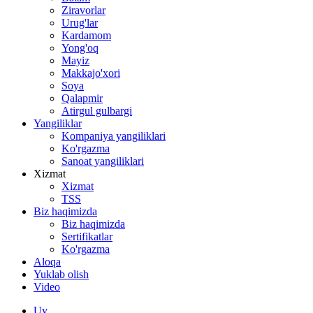
Ziravorlar
Urug'lar
Kardamom
Yong'oq
Mayiz
Makkajo'xori
Soya
Qalapmir
Atirgul gulbargi
Yangiliklar
Kompaniya yangiliklari
Ko'rgazma
Sanoat yangiliklari
Xizmat
Xizmat
TSS
Biz haqimizda
Biz haqimizda
Sertifikatlar
Ko'rgazma
Aloqa
Yuklab olish
Video
Uy