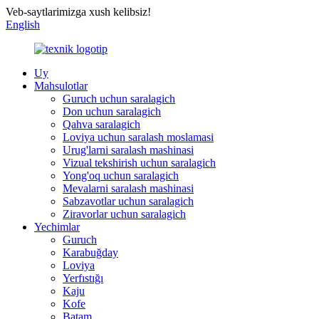
Veb-saytlarimizga xush kelibsiz!
English
Uy
Mahsulotlar
Guruch uchun saralagich
Don uchun saralagich
Qahva saralagich
Loviya uchun saralash moslamasi
Urug'larni saralash mashinasi
Vizual tekshirish uchun saralagich
Yong'oq uchun saralagich
Mevalarni saralash mashinasi
Sabzavotlar uchun saralagich
Ziravorlar uchun saralagich
Yechimlar
Guruch
Karabuğday
Loviya
Yerfıstığı
Kaju
Kofe
Batam