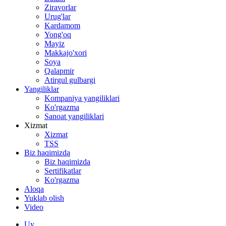
Ziravorlar
Urug'lar
Kardamom
Yong'oq
Mayiz
Makkajo'xori
Soya
Qalapmir
Atirgul gulbargi
Yangiliklar
Kompaniya yangiliklari
Ko'rgazma
Sanoat yangiliklari
Xizmat
Xizmat
TSS
Biz haqimizda
Biz haqimizda
Sertifikatlar
Ko'rgazma
Aloqa
Yuklab olish
Video
Uy