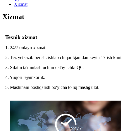
Xizmat
Xizmat
Texnik xizmat
1. 24/7 onlayn xizmat.
2. Tez yetkazib berish: ishlab chiqarilganidan keyin 17 ish kuni.
3. Sifatni ta'minlash uchun qat'iy ichki QC.
4. Yuqori tejamkorlik.
5. Mashinani boshqarish bo'yicha to'liq mashg'ulot.