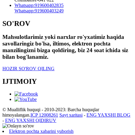
Whatsapp:
919600402835
Whatsapp:
919600403249
SO'ROV
Mahsulotlarimiz yoki narxlar ro'yxatimiz haqida
savollaringiz bo'lsa, iltimos, elektron pochta
manzilingizni bizga qoldiring, biz 24 soat ichida siz
bilan bog'lanamiz.
HOZIR SO'ROV QILING
IJTIMOIY
© Mualliflik huquqi - 2010-2023: Barcha huquqlar
himoyalangan.
ICP 12008261
Sayt xaritasi
-
ENG YAXSHI BLOG
-
ENG YAXSHI QIDIRUV
Elektron pochta xabarini yuborish