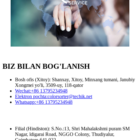
BIZ BILAN BOG'LANISH
Bosh ofis (Xitoy): Shanxay, Xitoy, Minxang tumani, Janubiy
Xongmei yo'li, 3509-uy, 118-qator
Wechat:
+86 13795234948
Elektron pochta:
colorsorter@techik.net
Whatsapp:
+86 13795234948
Filial (Hindiston): S.No.:13, Shri Mahalakshmi puram SM
Nagar, ldigarai Road, NGGO Colony, Thudiyalur,
Coimbatore-641 022