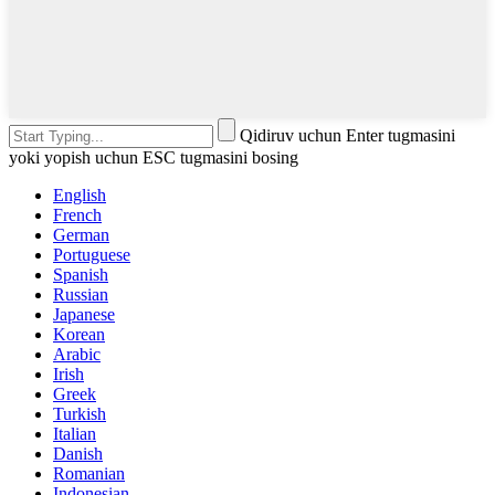
Qidiruv uchun Enter tugmasini
yoki yopish uchun ESC tugmasini bosing
English
French
German
Portuguese
Spanish
Russian
Japanese
Korean
Arabic
Irish
Greek
Turkish
Italian
Danish
Romanian
Indonesian